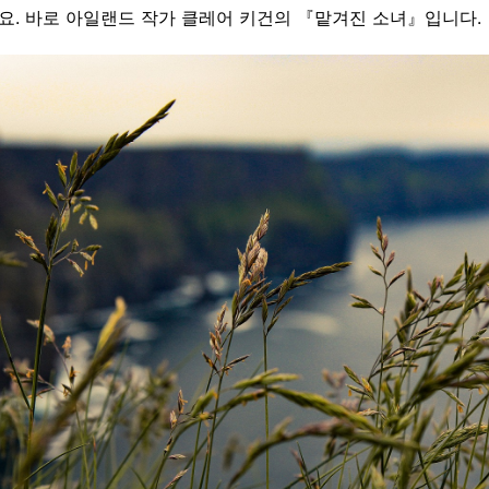
어요
.
바로 아일랜드 작가 클레어 키건의 『맡겨진 소녀』입니다
.