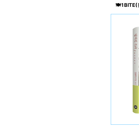
🍽️1BIT