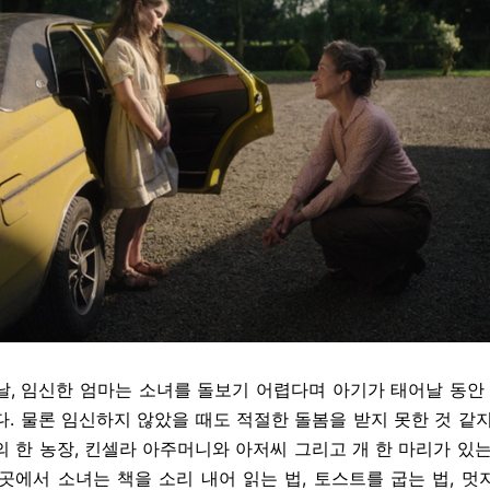
날
,
임신한 엄마는 소녀를 돌보기 어렵다며 아기가 태어날 동안 
다
.
물론 임신하지 않았을 때도 적절한 돌봄을 받지 못한 것 같
의 한 농장
,
킨셀라 아주머니와 아저씨 그리고 개 한 마리가 있는
곳에서 소녀는 책을 소리 내어 읽는 법
,
토스트를 굽는 법
,
멋