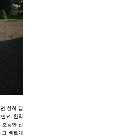
먼 친척 집
지만요
.
친척
 조용한 집
지고 빠르게