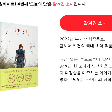
E(원바이트) 4번째 '오늘의 맛'은
맡겨진 소녀
입니다.
맡겨진 소녀
2022년 부커상 최종후보,
클레어 키건의 국내 초역 작품
애정 없는 부모로부터 낯선
맡겨진 한 소녀가 난생처음 
과 다정함을 마주하는 이야기
영화 「말없는 소녀」의 원작 